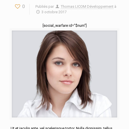
0
Publiés par
Thomas LICOM Développement
à
3 octobre 2017
[social_warfare id="$num"]
Ut et iaculis ante, vel scelerisque tortor. Nulla dignissim, tellus